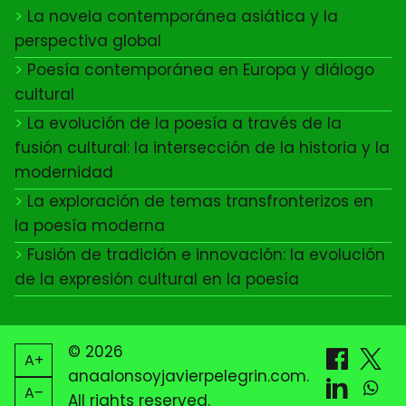
La novela contemporánea asiática y la
perspectiva global
Poesía contemporánea en Europa y diálogo
cultural
La evolución de la poesía a través de la
fusión cultural: la intersección de la historia y la
modernidad
La exploración de temas transfronterizos en
la poesía moderna
Fusión de tradición e innovación: la evolución
de la expresión cultural en la poesía
© 2026
A+
anaalonsoyjavierpelegrin.com.
A–
All rights reserved.