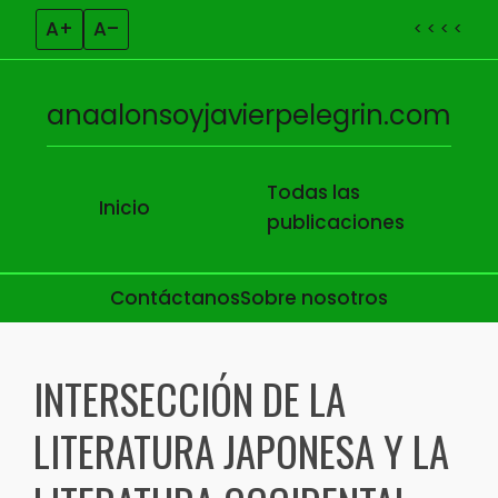
A+
A–
< < < <
anaalonsoyjavierpelegrin.com
Todas las
Inicio
publicaciones
Contáctanos
Sobre nosotros
Skip to content
INTERSECCIÓN DE LA
LITERATURA JAPONESA Y LA