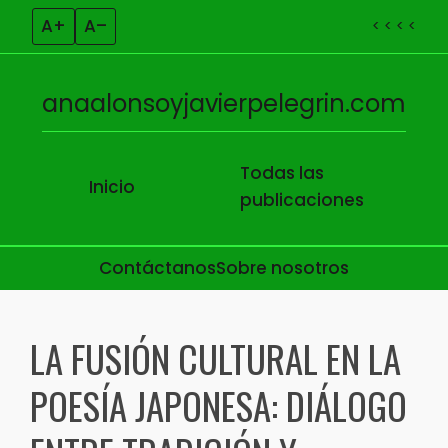
A+
A–
< < < <
anaalonsoyjavierpelegrin.com
Todas las
Inicio
publicaciones
Contáctanos
Sobre nosotros
Skip to content
LA FUSIÓN CULTURAL EN LA
POESÍA JAPONESA: DIÁLOGO