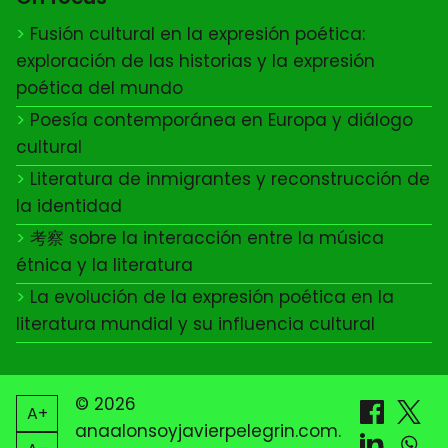
Fusión cultural en la expresión poética:
exploración de las historias y la expresión
poética del mundo
Poesía contemporánea en Europa y diálogo
cultural
Literatura de inmigrantes y reconstrucción de
la identidad
考察 sobre la interacción entre la música
étnica y la literatura
La evolución de la expresión poética en la
literatura mundial y su influencia cultural
© 2026
A+
anaalonsoyjavierpelegrin.com.