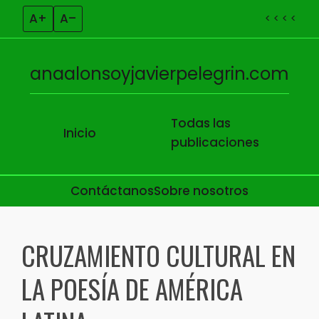
A+
A–
< < < <
anaalonsoyjavierpelegrin.com
Todas las
Inicio
publicaciones
Contáctanos
Sobre nosotros
Skip to content
CRUZAMIENTO CULTURAL EN
LA POESÍA DE AMÉRICA