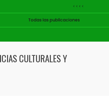
< < < <
Todas las publicaciones
NCIAS CULTURALES Y