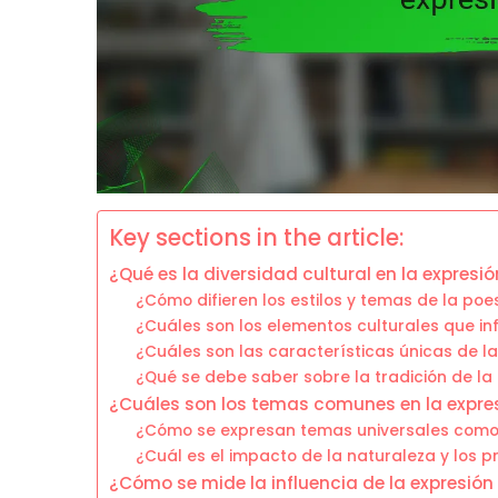
Key sections in the article:
¿Qué es la diversidad cultural en la expresi
¿Cómo difieren los estilos y temas de la po
¿Cuáles son los elementos culturales que in
¿Cuáles son las características únicas de l
¿Qué se debe saber sobre la tradición de l
¿Cuáles son los temas comunes en la expre
¿Cómo se expresan temas universales como 
¿Cuál es el impacto de la naturaleza y los 
¿Cómo se mide la influencia de la expresión