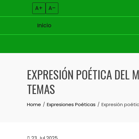
A+
A–
Inicio
Skip to content
EXPRESIÓN POÉTICA DEL 
TEMAS
Home
Expresiones Poéticas
Expresión poétic
23
Jul 2025