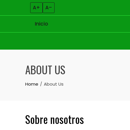
A+
A–
Inicio
Skip to content
ABOUT US
Home
About Us
Sobre nosotros